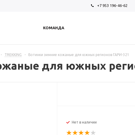
+7 953 196-46-62
КОМАНДА
-
TREKKING
-
Ботинки зимние кожаные для южных регионов ГАРИ-321
ожаные для южных реги
Нет в наличии