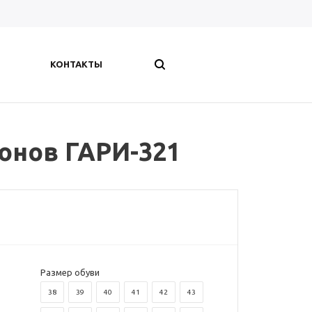
КОНТАКТЫ
онов ГАРИ-321
Размер обуви
38
39
40
41
42
43