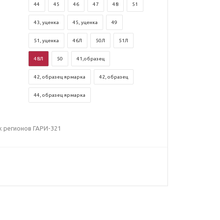
44
45
46
47
48
51
43, уценка
45, уценка
49
51, уценка
46Л
50Л
51Л
48Л
50
41,образец
42, образец ярмарка
42, образец
44, образец ярмарка
 регионов ГАРИ-321