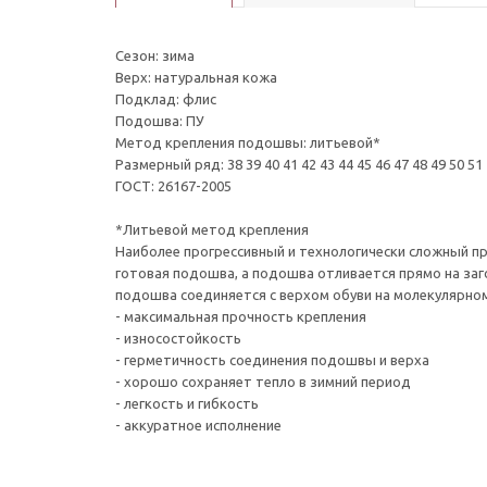
Сезон: зима
Верх: натуральная кожа
Подклад: флис
Подошва: ПУ
Метод крепления подошвы: литьевой*
Размерный ряд: 38 39 40 41 42 43 44 45 46 47 48 49 50 51
ГОСТ: 26167-2005
*Литьевой метод крепления
Наиболее прогрессивный и технологически сложный про
готовая подошва, а подошва отливается прямо на за
подошва соединяется с верхом обуви на молекулярном
- максимальная прочность крепления
- износостойкость
- герметичность соединения подошвы и верха
- хорошо сохраняет тепло в зимний период
- легкость и гибкость
- аккуратное исполнение