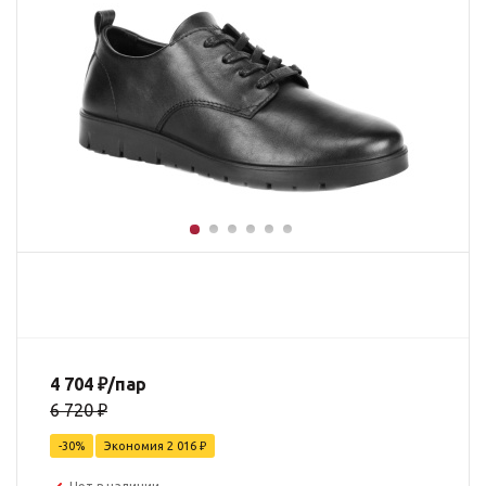
4 704
₽
/пар
6 720
₽
-
30
%
Экономия
2 016
₽