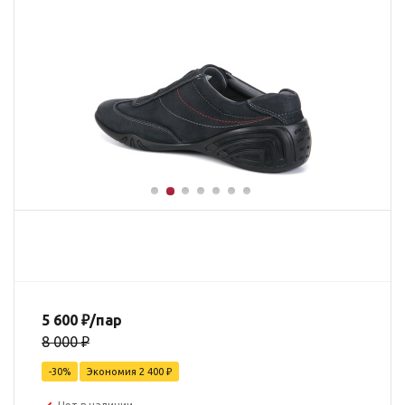
5 600
₽
/пар
8 000
₽
-
30
%
Экономия
2 400
₽