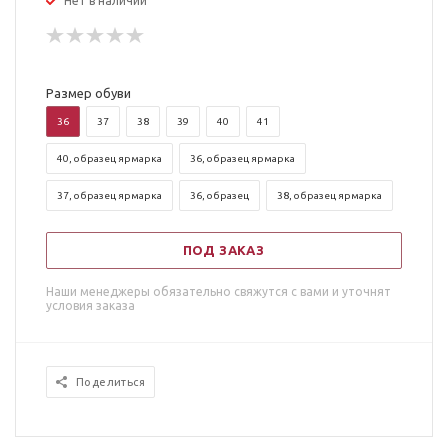
Нет в наличии
Размер обуви
36
37
38
39
40
41
40, образец ярмарка
36, образец ярмарка
37, образец ярмарка
36, образец
38, образец ярмарка
ПОД ЗАКАЗ
Наши менеджеры обязательно свяжутся с вами и уточнят
условия заказа
Поделиться