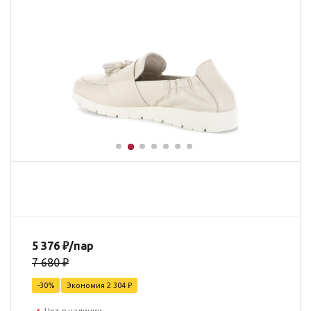
5 376
₽
/пар
7 680
₽
-
30
%
Экономия
2 304
₽