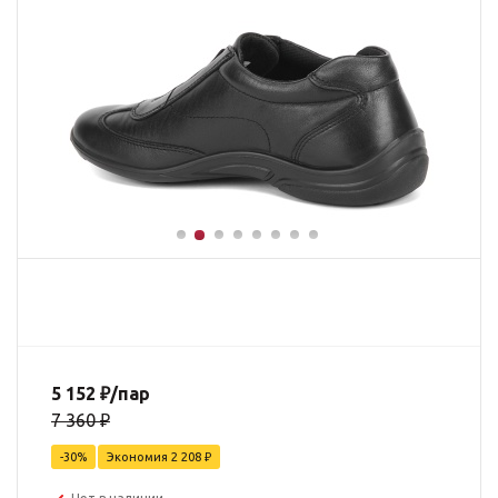
5 152
₽
/пар
7 360
₽
-
30
%
Экономия
2 208
₽